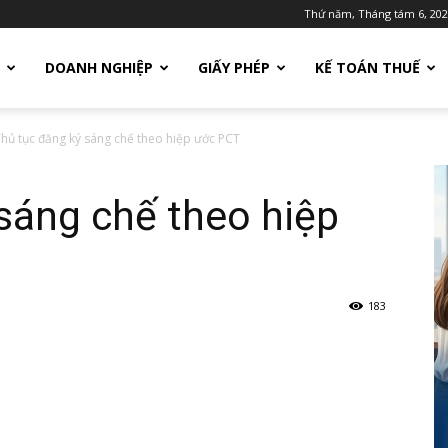
Thứ năm, Tháng tám 6, 20
DOANH NGHIỆP
GIẤY PHÉP
KẾ TOÁN THUẾ
hủ tục đăng ký sáng chế theo hiệp ước PCT
sáng chế theo hiệp
183