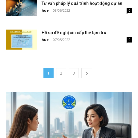
Tư vấn pháp lý quá trình hoạt động dự án
hue
-
08/06/2022
0
Hồ sơ đề nghị xin cấp thẻ tạm trú
hue
-
07/05/2022
0
1
2
3