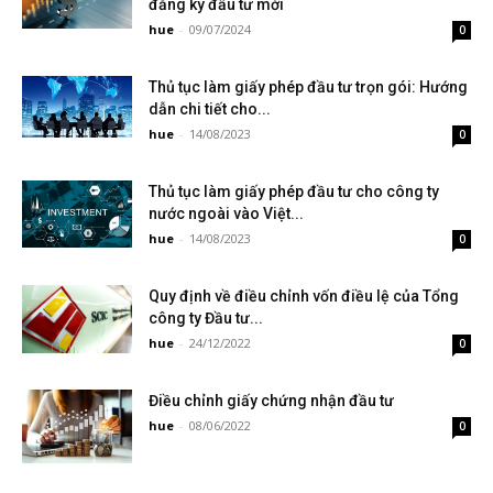
đăng ký đầu tư mới
hue
-
09/07/2024
0
Thủ tục làm giấy phép đầu tư trọn gói: Hướng
dẫn chi tiết cho...
hue
-
14/08/2023
0
Thủ tục làm giấy phép đầu tư cho công ty
nước ngoài vào Việt...
hue
-
14/08/2023
0
Quy định về điều chỉnh vốn điều lệ của Tổng
công ty Đầu tư...
hue
-
24/12/2022
0
Điều chỉnh giấy chứng nhận đầu tư
hue
-
08/06/2022
0