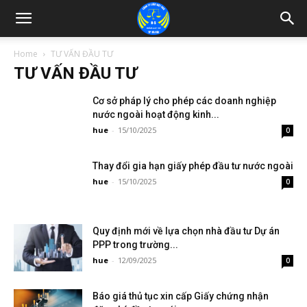
Home
TƯ VẤN ĐẦU TƯ
TƯ VẤN ĐẦU TƯ
Cơ sở pháp lý cho phép các doanh nghiệp
nước ngoài hoạt động kinh...
hue
-
15/10/2025
0
Thay đổi gia hạn giấy phép đầu tư nước ngoài
hue
-
15/10/2025
0
Quy định mới về lựa chọn nhà đầu tư Dự án
PPP trong trường...
hue
-
12/09/2025
0
Báo giá thủ tục xin cấp Giấy chứng nhận