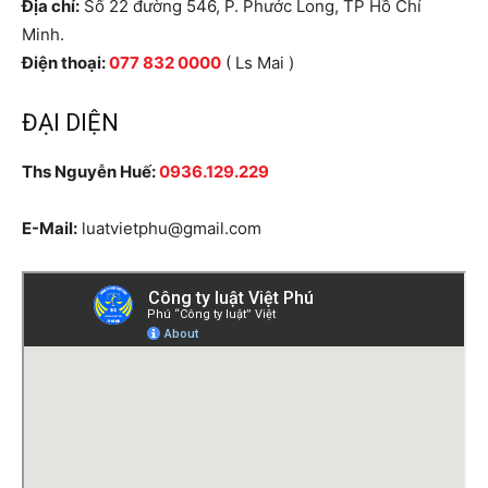
Địa chỉ:
Số 22 đường 546, P. Phước Long, TP Hồ Chí
Minh.
Điện thoại:
077 832 0000
( Ls Mai )
ĐẠI DIỆN
Ths Nguyễn Huế:
0936.129.229
E-Mail:
luatvietphu@gmail.com