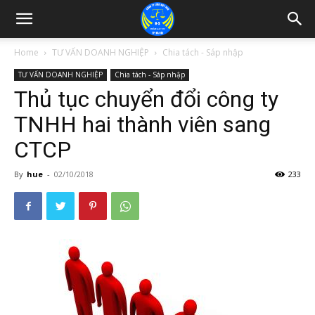
Home
TƯ VẤN DOANH NGHIỆP
Chia tách - Sáp nhập
TƯ VẤN DOANH NGHIỆP
Chia tách - Sáp nhập
Thủ tục chuyển đổi công ty
TNHH hai thành viên sang
CTCP
By
hue
-
02/10/2018
233