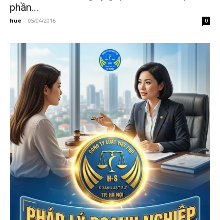
phần...
hue
-
05/04/2016
0