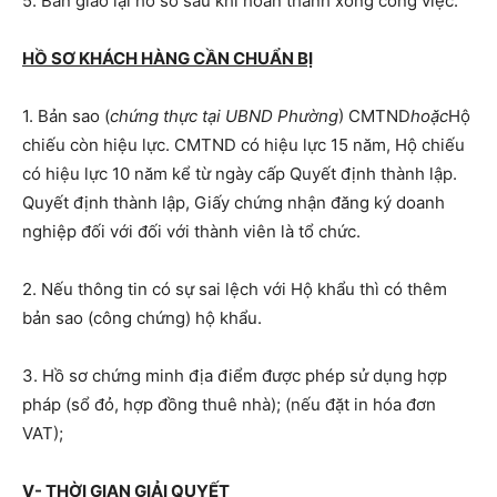
5. Bàn giao lại hồ sơ sau khi hoàn thành xong công việc.
HỒ SƠ KHÁCH HÀNG CẦN CHUẨN BỊ
1. Bản sao (
chứng thực tại UBND Phường
) CMTND
hoặc
Hộ
chiếu còn hiệu lực. CMTND có hiệu lực 15 năm, Hộ chiếu
có hiệu lực 10 năm kể từ ngày cấp Quyết định thành lập.
Quyết định thành lập, Giấy chứng nhận đăng ký doanh
nghiệp đối với đối với thành viên là tổ chức.
2. Nếu thông tin có sự sai lệch với Hộ khẩu thì có thêm
bản sao (công chứng) hộ khẩu.
3. Hồ sơ chứng minh địa điểm được phép sử dụng hợp
pháp (sổ đỏ, hợp đồng thuê nhà); (nếu đặt in hóa đơn
VAT);
V- THỜI GIAN GIẢI QUYẾT