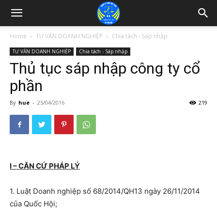
Home
TƯ VẤN DOANH NGHIỆP
Chia tách - Sáp nhập
TƯ VẤN DOANH NGHIỆP
Chia tách - Sáp nhập
Thủ tục sáp nhập công ty cổ
phần
By
hue
-
25/04/2016
219
I – CĂN CỨ PHÁP LÝ
1. Luật Doanh nghiệp số 68/2014/QH13 ngày 26/11/2014
của Quốc Hội;