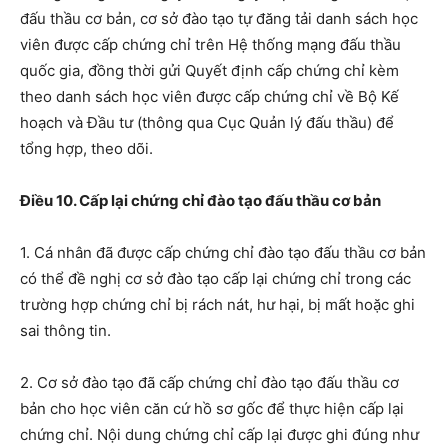
đấu thầu cơ bản
, cơ sở đào tạo
tự
đăng tải danh sách học
viên được cấp
c
hứng chỉ trên
H
ệ thống mạng đấu thầu
quốc gia
, đồng thời gửi
Quyết định cấp chứng chỉ
kèm
theo danh sách học viên được cấp chứng chỉ
về
Bộ Kế
hoạch và Đầu tư
(thông qua Cục Quản lý đấu thầu)
để
tổng hợp
, theo dõi.
Điều 10. Cấp lại chứng chỉ đào tạo đấu thầu cơ bản
1.
C
á nhân đã được cấp chứng chỉ
đào tạo
đấu thầu cơ bản
có thể đề nghị cơ sở đào tạo cấp lại chứng chỉ trong các
trường hợp chứng chỉ bị rách nát, hư hại
,
bị mất
hoặc ghi
sai thông tin
.
2. Cơ sở đào tạo đã cấp
c
hứng chỉ
đào tạo
đấu thầu cơ
bản cho học viên căn cứ hồ sơ gốc để thực hiện cấp lại
chứng chỉ. Nội dung chứng chỉ cấp lại được ghi đúng như