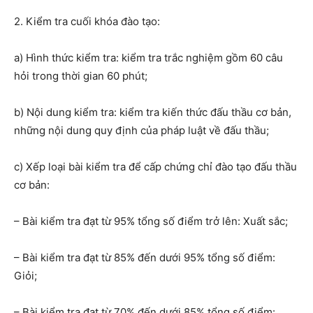
2. Kiểm tra cuối khóa
đào tạo:
a)
Hình thức kiểm tra: kiểm tra trắc nghiệm gồm 60 câu
hỏi trong thời gian 60 phút;
b)
Nội dung kiểm tra: kiểm tra kiến thức đấu thầu cơ bản,
những nội dung quy định của pháp luật về đấu thầu;
c) Xếp loại bài kiểm tra để cấp chứng chỉ
đào tạo đấu thầu
cơ bản:
–
Bài kiểm tra đạt từ 95% tổng số điểm trở lên: Xuất sắc
;
–
Bài kiểm tra đạt từ 85% đến
dưới
9
5
% tổng số điểm:
Giỏi
;
–
Bài kiểm tra đạt từ 70% đến
dưới
8
5
% tổng số điểm: