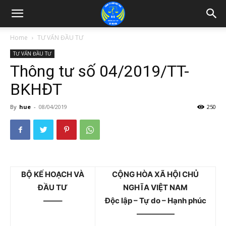
Home
TƯ VẤN ĐẦU TƯ
TƯ VẤN ĐẦU TƯ
Thông tư số 04/2019/TT-
BKHĐT
By
hue
-
08/04/2019
250
BỘ KẾ HOẠCH VÀ
CỘNG HÒA XÃ HỘI CHỦ
ĐẦU TƯ
NGHĨA VIỆT NAM
——–
Độc lập – Tự do – Hạnh phúc
—————