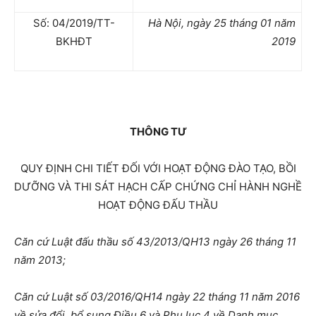
Số: 04/2019/TT-
Hà Nội, ngày 25 tháng 01 năm
BKHĐT
2019
THÔNG TƯ
QUY ĐỊNH CHI TIẾT ĐỐI VỚI HOẠT ĐỘNG ĐÀO TẠO, BỒI
DƯỠNG VÀ THI SÁT HẠCH CẤP CHỨNG CHỈ HÀNH NGHỀ
HOẠT ĐỘNG ĐẤU THẦU
Căn cứ Luật đấu thầu số 43/2013/QH13 ngày 26 tháng 11
năm 2013;
Căn cứ Luật số 03/2016/QH14 ngày 22 tháng 11 năm 2016
về sửa đổi, bổ sung Điều 6 và Phụ lục 4 về Danh mục