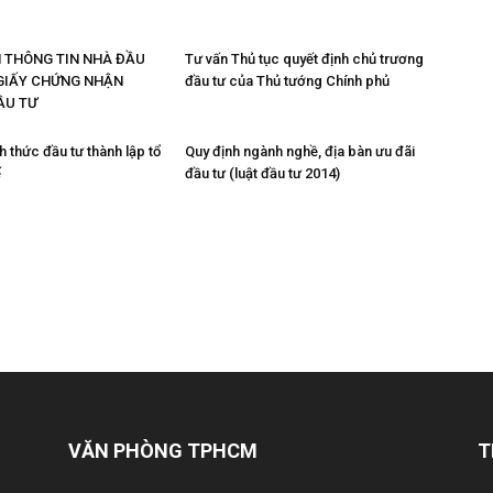
H THÔNG TIN NHÀ ĐẦU
Tư vấn Thủ tục quyết định chủ trương
GIẤY CHỨNG NHẬN
đầu tư của Thủ tướng Chính phủ
ẦU TƯ
h thức đầu tư thành lập tổ
Quy định ngành nghề, địa bàn ưu đãi
ế
đầu tư (luật đầu tư 2014)
VĂN PHÒNG TPHCM
T