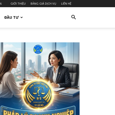
26
GIỚI THIỆU
BẢNG GIÁ DỊCH VỤ
LIÊN HỆ
ĐẦU TƯ