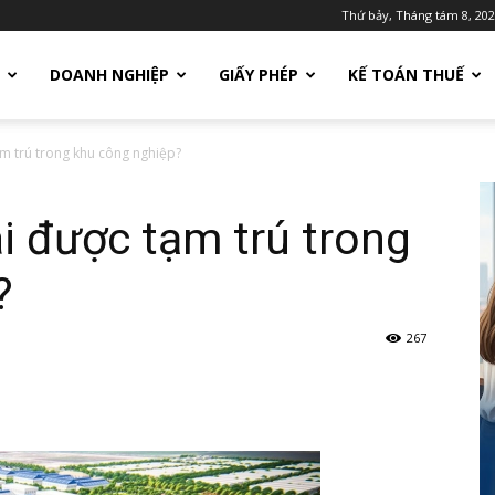
Thứ bảy, Tháng tám 8, 20
DOANH NGHIỆP
GIẤY PHÉP
KẾ TOÁN THUẾ
m trú trong khu công nghiệp?
i được tạm trú trong
?
267