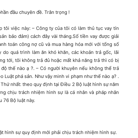
phần đầu chuyên đề. Trân trọng !
 tôi việc này: – Công ty của tôi có làm thủ tục vay tín
sản bảo đảm) cách đây vài tháng.Số tiền vay được giải
anh toán công nợ cũ và mua hàng hóa mới với tổng số
y do quá trình làm ăn khó khăn, các khoản trả gốc, lãi
g tới, tôi không trả đủ hoặc mất khả năng trả thì có bị
c độ thế nào ạ ?. – Có người khuyên nếu không thể trả
eo Luật phá sản. Như vậy minh vi phạm như thế nào ạ? .
 Thứ nhất: theo quy định tại Điều 2 Bộ luật hình sự năm
ợng chịu trách nhiệm hình sự là cá nhân và pháp nhân
 76 Bộ luật này.
ật hình sự quy định mới phải chịu trách nhiệm hình sự.