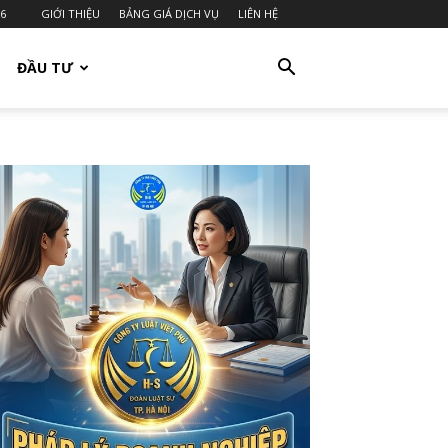
26
GIỚI THIỆU
BẢNG GIÁ DỊCH VỤ
LIÊN HỆ
ĐẦU TƯ