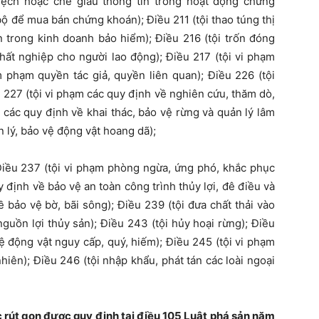
 lệch hoặc che giấu thông tin trong hoạt động chứng
bộ để mua bán chứng khoán); Điều 211 (tội thao túng thị
n trong kinh doanh bảo hiểm); Điều 216 (tội trốn đóng
hất nghiệp cho người lao động); Điều 217 (tội vi phạm
m phạm quyền tác giả, quyền liên quan); Điều 226 (tội
227 (tội vi phạm các quy định về nghiên cứu, thăm dò,
m các quy định về khai thác, bảo vệ rừng và quản lý lâm
n lý, bảo vệ động vật hoang dã);
 Điều 237 (tội vi phạm phòng ngừa, ứng phó, khắc phục
 định về bảo vệ an toàn công trình thủy lợi, đê điều và
 bảo vệ bờ, bãi sông); Điều 239 (tội đưa chất thải vào
nguồn lợi thủy sản); Điều 243 (tội hủy hoại rừng); Điều
ệ động vật nguy cấp, quý, hiếm); Điều 245 (tội vi phạm
hiên); Điều 246 (tội nhập khẩu, phát tán các loài ngoại
c rút gọn được quy định tại điều 105 Luật phá sản năm