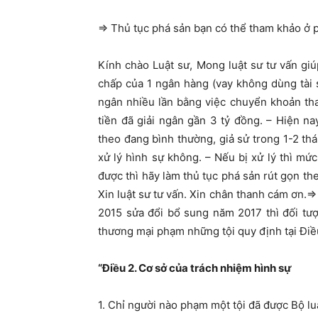
=> Thủ tục phá sản bạn có thể tham khảo ở 
Kính chào Luật sư, Mong luật sư tư vấn giúp
chấp của 1 ngân hàng (vay không dùng tài 
ngân nhiều lần bằng việc chuyển khoản th
tiền đã giải ngân gần 3 tỷ đồng. – Hiện na
theo đang bình thường, giả sử trong 1-2 thán
xử lý hình sự không. – Nếu bị xử lý thì mứ
được thì hãy làm thủ tục phá sản rút gọn th
Xin luật sư tư vấn. Xin chân thanh cám ơn.=>
2015 sửa đổi bổ sung năm 2017 thì đối tư
thương mại phạm những tội quy định tại Điều
“Điều 2. Cơ sở của trách nhiệm hình sự
1. Chỉ người nào phạm một tội đã được Bộ lu