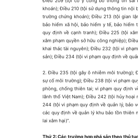
Điều 209 (tội cố ý công bố thông tin sai
khoán); Điều 210 (tội sử dụng thông tin nội 
trường chứng khoán); Điều 213 (tội gian lậ
bảo hiểm xã hội, bảo hiểm y tế, bảo hiểm t
quy định về cạnh tranh); Điều 225 (tội xâ
xâm phạm quyền sở hữu công nghiệp); Điều 
khai thác tài nguyên); Điều 232 (tội vi phạ
sản); Điều 234 (tội vi phạm quy định về quả
2. Điều 235 (tội gây ô nhiễm môi trường);
sự cố môi trường); Điều 238 (tội vi phạm quy
phòng, chống thiên tai; vi phạm quy định về
lãnh thổ Việt Nam); Điều 242 (tội hủy hoại 
244 (tội vi phạm quy định về quản lý, bảo v
các quy định về quản lý khu bảo tồn thiên n
lai xâm hại)”.
Thứ 2: Các trường hợp phá sản theo thủ tụ