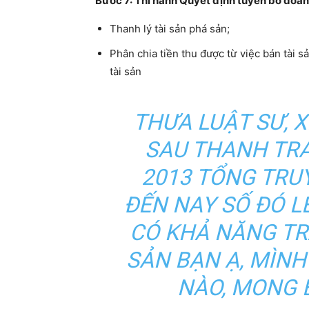
Bước 7: Thi hành Quyết định tuyên bố doanh
Thanh lý tài sản phá sản;
Phân chia tiền thu được từ việc bán tài 
tài sản
THƯA LUẬT SƯ, X
SAU THANH TR
2013 TỔNG TRUY
ĐẾN NAY SỐ ĐÓ LÊ
CÓ KHẢ NĂNG T
SẢN BẠN Ạ, MÌNH
NÀO, MONG 