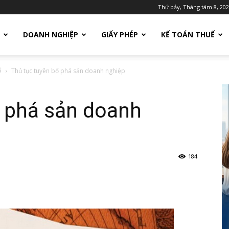
Thứ bảy, Tháng tám 8, 20
DOANH NGHIỆP
GIẤY PHÉP
KẾ TOÁN THUẾ
ể
Thủ tục tuyên bố phá sản doanh nghiệp
ố phá sản doanh
184