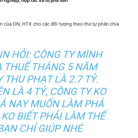
 nghiệp, hợp tác xã bị phá sản
sản của DN, HTX cho các đối tượng theo thứ tự phân chia
IN HỎI: CÔNG TY MÌNH
A THUẾ THÁNG 5 NĂM
 THU PHẠT LÀ 2.7 TỶ.
N LÀ 4 TỶ, CÔNG TY KO
RẢ NAY MUỐN LÀM PHÁ
 KO BIẾT PHẢI LÀM THẾ
BẠN CHỈ GIÚP NHÉ