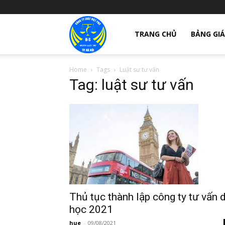
giay
TRANG CHỦ
BẢNG GIÁ
Home
Tags
Luật sư tư vấn
phep
Tag: luật sư tư vấn
thanh
lap
cong
Thủ tục thành lập công ty tư vấn 
học 2021
hue
-
09/08/2021