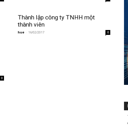
Thành lập công ty TNHH một
thành viên
hue
-
16/02/2017
0
0