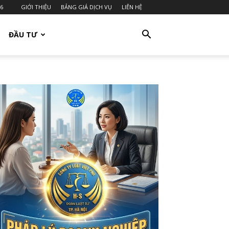
26
GIỚI THIỆU
BẢNG GIÁ DỊCH VỤ
LIÊN HỆ
ĐẦU TƯ