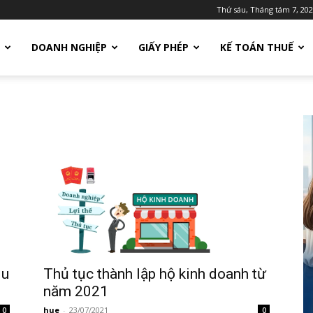
Thứ sáu, Tháng tám 7, 20
DOANH NGHIỆP
GIẤY PHÉP
KẾ TOÁN THUẾ
Thủ tục thành lập hộ kinh doanh từ
du
năm 2021
hue
-
23/07/2021
0
0