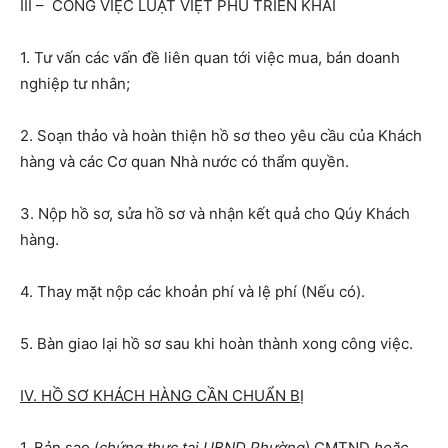
III – CÔNG VIỆC LUẬT VIỆT PHÚ TRIỂN KHAI
1. Tư vấn các vấn đề liên quan tới việc mua, bán doanh
nghiệp tư nhân;
2. Soạn thảo và hoàn thiện hồ sơ theo yêu cầu của Khách
hàng và các Cơ quan Nhà nước có thẩm quyền.
3. Nộp hồ sơ, sửa hồ sơ và nhận kết quả cho Qúy Khách
hàng.
4. Thay mặt nộp các khoản phí và lệ phí (Nếu có).
5. Bàn giao lại hồ sơ sau khi hoàn thành xong công việc.
IV. HỒ SƠ KHÁCH HÀNG CẦN CHUẨN BỊ
1. Bản sao (
chứng thực tại UBND Phường
) CMTND
hoặc