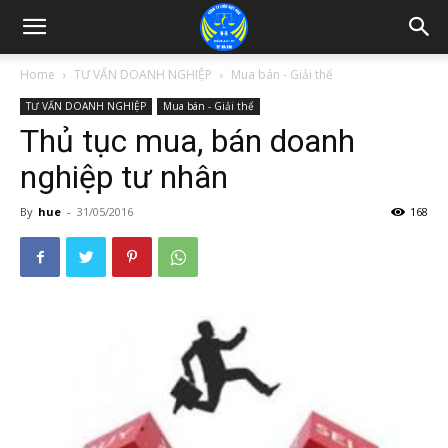
Home
TƯ VẤN DOANH NGHIỆP
Mua bán - Giải thể
TƯ VẤN DOANH NGHIỆP
Mua bán - Giải thể
Thủ tục mua, bán doanh
nghiệp tư nhân
By
hue
-
31/05/2016
168