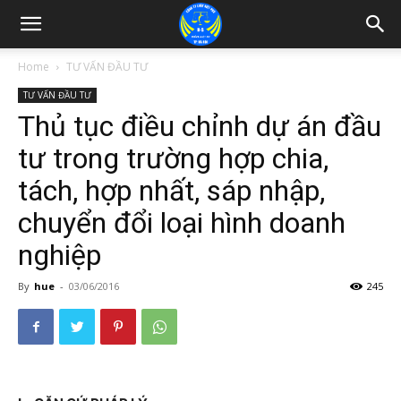
Home
TƯ VẤN ĐẦU TƯ
TƯ VẤN ĐẦU TƯ
Thủ tục điều chỉnh dự án đầu
tư trong trường hợp chia,
tách, hợp nhất, sáp nhập,
chuyển đổi loại hình doanh
nghiệp
By
hue
-
03/06/2016
245