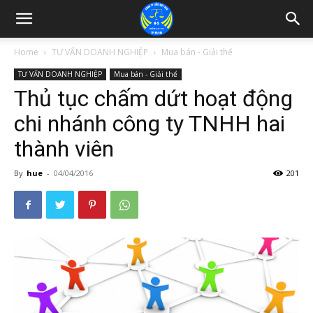
Home
TƯ VẤN DOANH NGHIỆP
Mua bán - Giải thể
TƯ VẤN DOANH NGHIỆP
Mua bán - Giải thể
Thủ tục chấm dứt hoạt động
chi nhánh công ty TNHH hai
thành viên
By
hue
-
04/04/2016
201