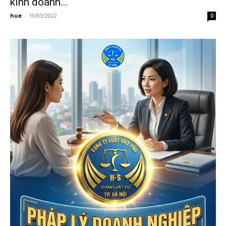
kinh doanh...
hue
-
19/03/2022
0