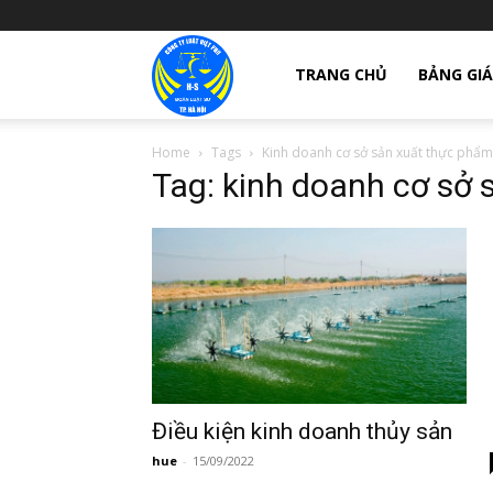
giay
TRANG CHỦ
BẢNG GIÁ
Home
Tags
Kinh doanh cơ sở sản xuất thực phẩm
phep
Tag: kinh doanh cơ sở
thanh
lap
cong
Điều kiện kinh doanh thủy sản
hue
-
15/09/2022