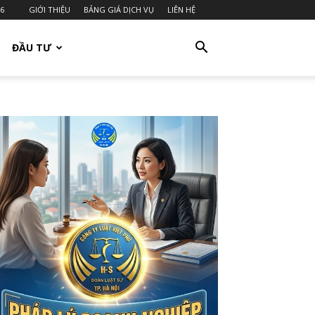
26
GIỚI THIỆU
BẢNG GIÁ DỊCH VỤ
LIÊN HỆ
ĐẦU TƯ