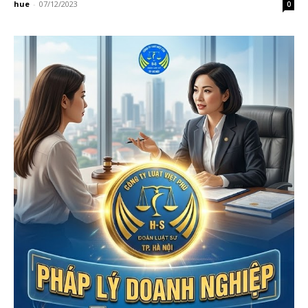
hue
-
07/12/2023
0