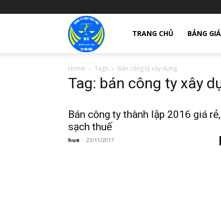
giay
TRANG CHỦ
BẢNG GIÁ
Home
Tags
Bán công ty xây dựng
phep
Tag: bán công ty xây d
thanh
Bán công ty thành lập 2016 giá rẻ,
sạch thuế
hue
-
23/11/2017
lap
cong