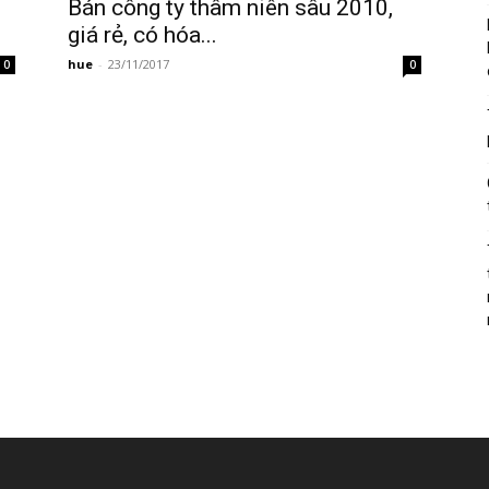
Bán công ty thâm niên sâu 2010,
giá rẻ, có hóa...
hue
-
23/11/2017
0
0