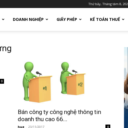
Thứ bảy, Tháng tám 8, 20
DOANH NGHIỆP
GIẤY PHÉP
KẾ TOÁN THUẾ
ựng
0
Bán công ty công nghệ thông tin
doanh thu cao 66...
hue
-
23/11/2017
0