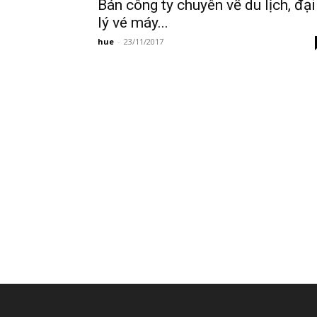
Bán công ty chuyên về du lịch, đại
lý vé máy...
hue
-
23/11/2017