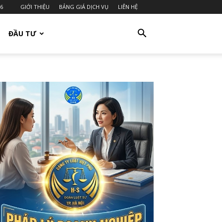
26
GIỚI THIỆU
BẢNG GIÁ DỊCH VỤ
LIÊN HỆ
ĐẦU TƯ