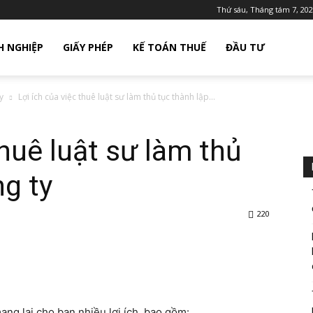
Thứ sáu, Tháng tám 7, 20
 NGHIỆP
GIẤY PHÉP
KẾ TOÁN THUẾ
ĐẦU TƯ
y
Lợi ích của việc thuê luật sư làm thủ tục thành lập...
thuê luật sư làm thủ
ng ty
220
ang lại cho bạn nhiều lợi ích, bao gồm: