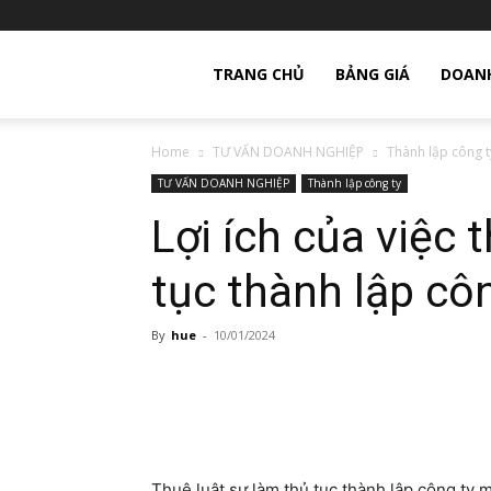
giay
TRANG CHỦ
BẢNG GIÁ
DOANH
Home
TƯ VẤN DOANH NGHIỆP
Thành lập công t
phep
TƯ VẤN DOANH NGHIỆP
Thành lập công ty
Lợi ích của việc 
thanh
tục thành lập cô
lap
By
hue
-
10/01/2024
cong
Thuê luật sư làm thủ tục thành lập công ty m