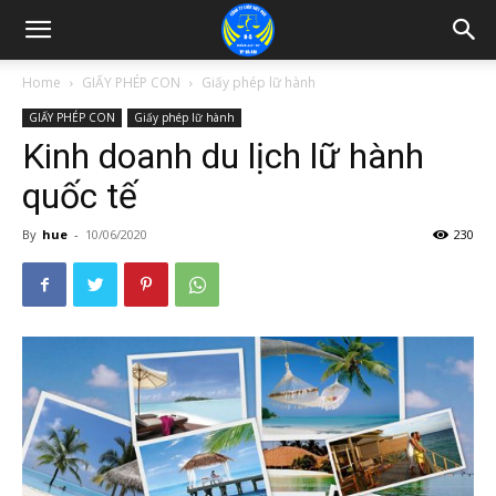
Home
GIẤY PHÉP CON
Giấy phép lữ hành
GIẤY PHÉP CON
Giấy phép lữ hành
Kinh doanh du lịch lữ hành
quốc tế
By
hue
-
10/06/2020
230