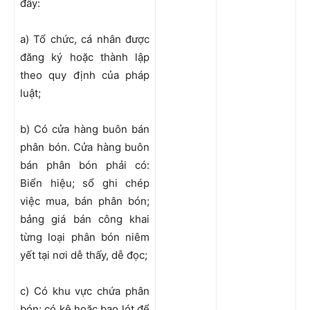
đây:
a) Tổ chức, cá nhân được
đăng ký hoặc thành lập
theo quy định của pháp
luật;
b) Có cửa hàng buôn bán
phân bón. Cửa hàng buôn
bán phân bón phải có:
Biển hiệu; sổ ghi chép
việc mua, bán phân bón;
bảng giá bán công khai
từng loại phân bón niêm
yết tại nơi dễ thấy, dễ đọc;
c) Có khu vực chứa phân
bón; có kệ hoặc bao lót để