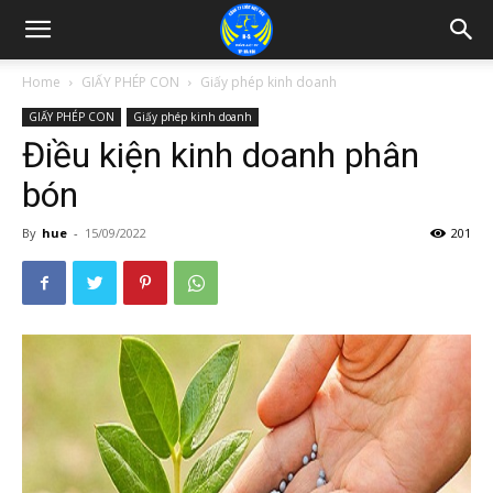
Home
GIẤY PHÉP CON
Giấy phép kinh doanh
GIẤY PHÉP CON
Giấy phép kinh doanh
Điều kiện kinh doanh phân
bón
By
hue
-
15/09/2022
201