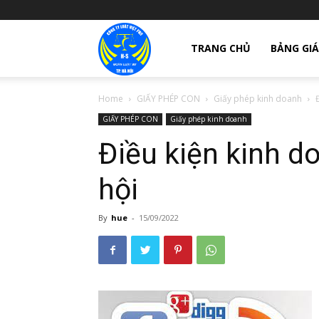
giay
TRANG CHỦ
BẢNG GIÁ
Home
GIẤY PHÉP CON
Giấy phép kinh doanh
phep
GIẤY PHÉP CON
Giấy phép kinh doanh
Điều kiện kinh d
thanh
hội
lap
By
hue
-
15/09/2022
cong