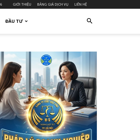
26
GIỚI THIỆU
BẢNG GIÁ DỊCH VỤ
LIÊN HỆ
ĐẦU TƯ