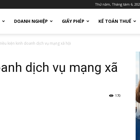
Thứ năm, Tháng tám 6, 20
DOANH NGHIỆP
GIẤY PHÉP
KẾ TOÁN THUẾ
Điều kiện kinh doanh dịch vụ mạng xã hội
oanh dịch vụ mạng xã
170