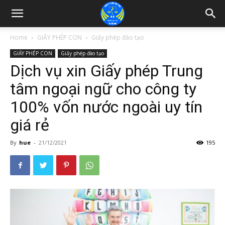
Home
GIẤY PHÉP CON
Giấy phép đào tạo
GIẤY PHÉP CON
Giấy phép đào tạo
Dịch vụ xin Giấy phép Trung
tâm ngoại ngữ cho công ty
100% vốn nước ngoài uy tín
giá rẻ
By
hue
-
21/12/2021
195