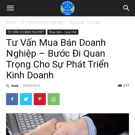
Home
TƯ VẤN DOANH NGHIỆP
Mua bán - Giải thể
TƯ VẤN DOANH NGHIỆP
Mua bán - Giải thể
Tư Vấn Mua Bán Doanh
Nghiệp – Bước Đi Quan
Trọng Cho Sự Phát Triển
Kinh Doanh
By
hue
-
06/05/2023
217