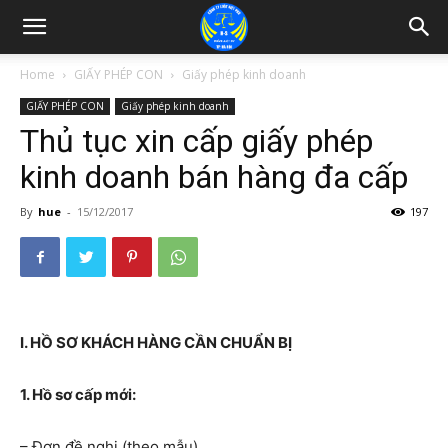
Home
GIẤY PHÉP CON
Giấy phép kinh doanh
GIẤY PHÉP CON
Giấy phép kinh doanh
Thủ tục xin cấp giấy phép
kinh doanh bán hàng đa cấp
By
hue
-
15/12/2017
197
I. HỒ SƠ KHÁCH HÀNG CẦN CHUẨN BỊ
1. Hồ sơ cấp mới:
– Đơn đề nghị (theo mẫu).