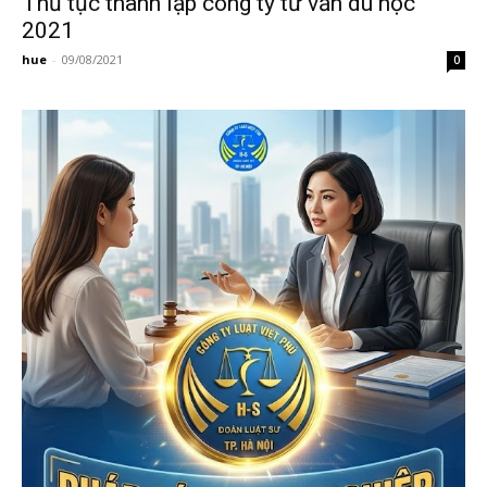
Thủ tục thành lập công ty tư vấn du học
2021
hue
-
09/08/2021
0