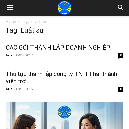
Home
Tags
Luật sư
Tag: Luật sư
CÁC GÓI THÀNH LẬP DOANH NGHIỆP
hue
-
08/02/2017
0
Thủ tục thành lập công ty TNHH hai thành
viên trở...
hue
-
08/03/2016
0