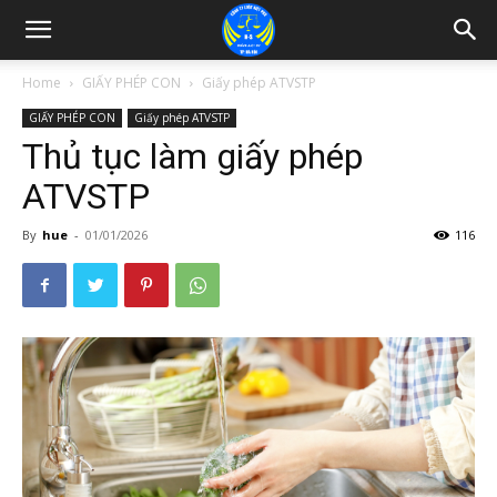
Home
GIẤY PHÉP CON
Giấy phép ATVSTP
GIẤY PHÉP CON
Giấy phép ATVSTP
Thủ tục làm giấy phép
ATVSTP
By
hue
-
01/01/2026
116