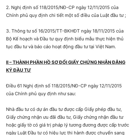
2. Nghị định số 118/2015/NĐ-CP ngày 12/11/2015 của
Chính phủ quy định chi tiết một số điều của Luật đầu tư ;
3. Thông tư số 16/2015/TT-BKHĐT ngày 18/11/2015 của
Bộ Kế hoạch và Đầu tư quy định biểu mẫu thực hiện thủ
tục đầu tư và báo cáo hoạt động đầu tư tại Việt Nam.
II – THÀNH PHẦN HỒ SƠ ĐỔI GIẤY CHỨNG NHẬN ĐĂNG
KÝ ĐẦU TƯ
Điều 61 Nghị định số 118/2015/NĐ-CP ngày 12/11/2015
của Chính phủ quy định như sau:
Nhà đầu tư có dự án đầu tư được cấp Giấy phép đầu tư,
Giấy chứng nhận ưu đãi đầu tư, Giấy chứng nhận đầu tư
hoặc giấy tờ có giá trị pháp lý tương đương được cấp trước
ngày Luật Đầu tư có hiệu lực thi hành được chuyển sang