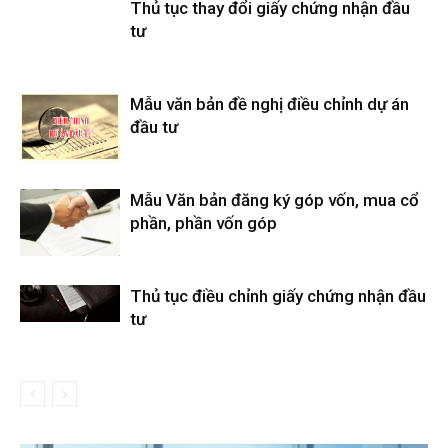
Thủ tục thay đổi giấy chứng nhận đầu
tư
Mẫu văn bản đề nghị điều chỉnh dự án
đầu tư
Mẫu Văn bản đăng ký góp vốn, mua cổ
phần, phần vốn góp
Thủ tục điều chỉnh giấy chứng nhận đầu
tư