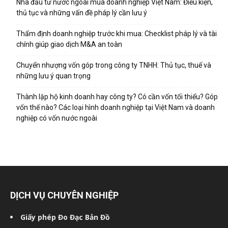
Nhà đầu tư nước ngoài mua doanh nghiệp Việt Nam: Điều kiện,
thủ tục và những vấn đề pháp lý cần lưu ý
Thẩm định doanh nghiệp trước khi mua: Checklist pháp lý và tài
chính giúp giao dịch M&A an toàn
Chuyển nhượng vốn góp trong công ty TNHH: Thủ tục, thuế và
những lưu ý quan trọng
Thành lập hộ kinh doanh hay công ty? Có cần vốn tối thiểu? Góp
vốn thế nào? Các loại hình doanh nghiệp tại Việt Nam và doanh
nghiệp có vốn nước ngoài
DỊCH VỤ CHUYÊN NGHIỆP
Giấy phép Đo Đạc Bản Đồ