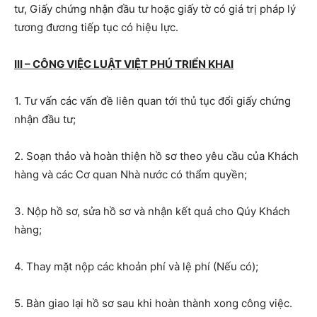
tư, Giấy chứng nhận đầu tư hoặc giấy tờ có giá trị pháp lý
tương đương tiếp tục có hiệu lực.
III – CÔNG VIỆC LUẬT VIỆT PHÚ TRIỂN KHAI
1. Tư vấn các vấn đề liên quan tới thủ tục đổi giấy chứng
nhận đầu tư;
2. Soạn thảo và hoàn thiện hồ sơ theo yêu cầu của Khách
hàng và các Cơ quan Nhà nước có thẩm quyền;
3. Nộp hồ sơ, sửa hồ sơ và nhận kết quả cho Qúy Khách
hàng;
4. Thay mặt nộp các khoản phí và lệ phí (Nếu có);
5. Bàn giao lại hồ sơ sau khi hoàn thành xong công việc.