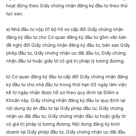
hoạt động theo Giấy chứng nhận đăng ký đầu tư theo thủ
tục sau:
a) Nhà đầu tư nộp 01 bộ hồ sơ cấp đổi Giấy chứng nhận
đăng ký đầu tư cho Cơ quan đăng ký đầu tư gồm văn bản
đề nghị đổi Giấy chứng nhận đăng ký đầu tư, bản sao Giấy
phép đầu tư, Giấy chứng nhận ưu đãi đầu tư, Giấy chứng
nhận đầu tư hoặc giấy tờ có giá trị pháp lý tương đương;
b) Cơ quan đăng ký đầu tư cấp đổi Giấy chứng nhận đăng
ký đầu tư cho nhà đầu tư trong thời hạn 03 ngày làm việc
kể từ ngày nhận được hồ sơ theo quy định tại Điểm a
Khoản này. Giấy chứng nhận đăng ký đầu tư quy định lại
nội dung dự án đầu tư tại Giấy phép đầu tư, Giấy chứng
nhận ưu đãi đầu tư, Giấy chứng nhận đầu tư hoặc giấy tờ
có giá trị pháp lý tương đương. Nội dung đăng ký kinh
doanh tại Giấy phép đầu tư, Giấy chứng nhận ưu đãi đầu