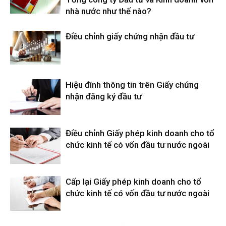
nhà nước như thế nào?
Điều chỉnh giấy chứng nhận đầu tư
Hiệu đính thông tin trên Giấy chứng
nhận đăng ký đầu tư
Điều chỉnh Giấy phép kinh doanh cho tổ
chức kinh tế có vốn đầu tư nước ngoài
Cấp lại Giấy phép kinh doanh cho tổ
chức kinh tế có vốn đầu tư nước ngoài