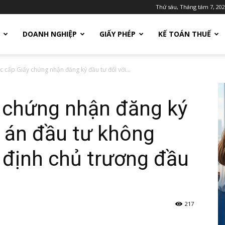
Thứ sáu, Tháng tám 7, 20
DOANH NGHIỆP
GIẤY PHÉP
KẾ TOÁN THUẾ
c cấp Giấy chứng nhận đăng ký đầu tư đối với...
y chứng nhận đăng ký
ự án đầu tư không
 định chủ trương đầu
217