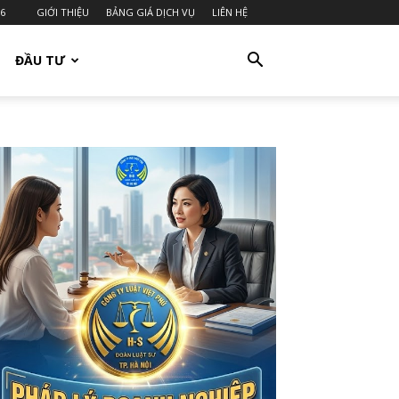
26
GIỚI THIỆU
BẢNG GIÁ DỊCH VỤ
LIÊN HỆ
ĐẦU TƯ