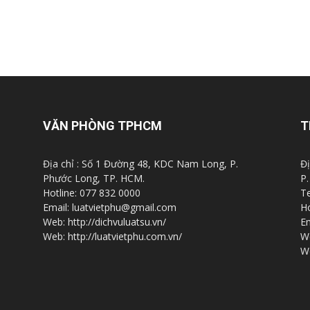
VĂN PHÒNG TPHCM
T
Địa chỉ : Số 1 Đường 48, KDC Nam Long, P.
Đị
Phước Long, TP. HCM.
P.
Hotline: 077 832 0000
Te
Email: luatvietphu@gmail.com
Ho
Web: http://dichvuluatsu.vn/
Em
Web: http://luatvietphu.com.vn/
We
We