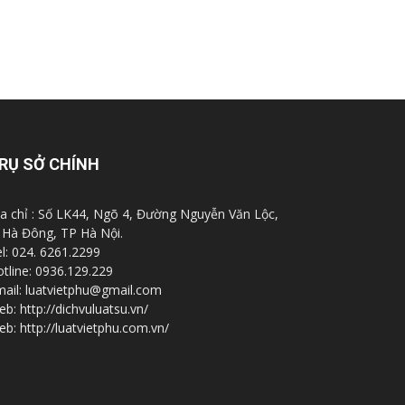
RỤ SỞ CHÍNH
a chỉ : Số LK44, Ngõ 4, Đường Nguyễn Văn Lộc,
 Hà Đông, TP Hà Nội.
l: 024. 6261.2299
tline: 0936.129.229
ail: luatvietphu@gmail.com
b: http://dichvuluatsu.vn/
b: http://luatvietphu.com.vn/