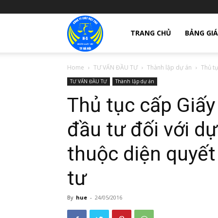
giay
TRANG CHỦ
BẢNG GIÁ
Home
TƯ VẤN ĐẦU TƯ
Thành lập dự án
Thủ tụ
phep
TƯ VẤN ĐẦU TƯ
Thành lập dự án
Thủ tục cấp Giấ
thanh
đầu tư đối với d
thuộc diện quyết
lap
tư
cong
By
hue
-
24/05/2016