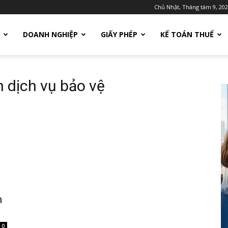
Chủ Nhật, Tháng tám 9, 20
DOANH NGHIỆP
GIẤY PHÉP
KẾ TOÁN THUẾ
h dịch vụ bảo vệ
h
0