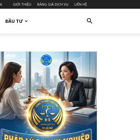
26
GIỚI THIỆU
BẢNG GIÁ DỊCH VỤ
LIÊN HỆ
ĐẦU TƯ