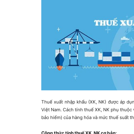
ty
Thuế xuất nhập khẩu (XK, NK) được áp dụn
Việt Nam. Cách tính thuế XK, NK phụ thuộc và
bảo hiểm) của hàng hóa và mức thuế suất th
Công thức tính thuế XK, NK cơ bản: