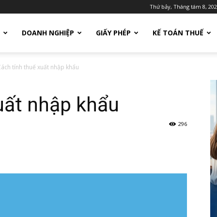
Thứ bảy, Tháng tám 8, 20
DOANH NGHIỆP
GIẤY PHÉP
KẾ TOÁN THUẾ
ách tính thuế xuất nhập khẩu
uất nhập khẩu
296