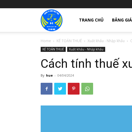
giay
TRANG CHỦ
BẢNG GIÁ
Home
KẾ TOÁN THUẾ
Xuất khẩu - Nhập khẩu
C
phep
KẾ TOÁN THUẾ
Xuất khẩu - Nhập khẩu
Cách tính thuế x
thanh
By
hue
-
04/04/2024
lap
cong