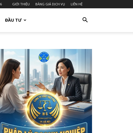
26
GIỚI THIỆU
BẢNG GIÁ DỊCH VỤ
LIÊN HỆ
ĐẦU TƯ