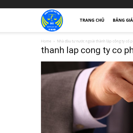
giay
TRANG CHỦ
BẢNG GIÁ
Home
Nhà đầu tư nước ngoài thành lập công ty cổ p
phep
thanh lap cong ty co p
thanh
lap
cong