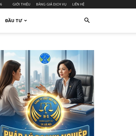
26
GIỚI THIỆU
BẢNG GIÁ DỊCH VỤ
LIÊN HỆ
ĐẦU TƯ