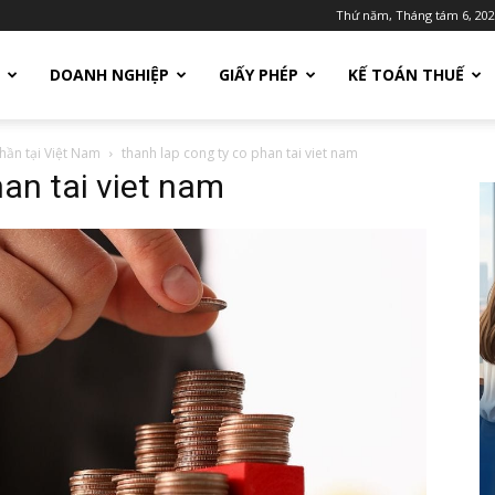
Thứ năm, Tháng tám 6, 20
DOANH NGHIỆP
GIẤY PHÉP
KẾ TOÁN THUẾ
hần tại Việt Nam
thanh lap cong ty co phan tai viet nam
han tai viet nam